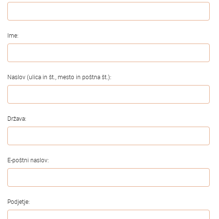
Ime:
Naslov (ulica in št., mesto in poštna št.):
Država:
E-poštni naslov:
Podjetje: